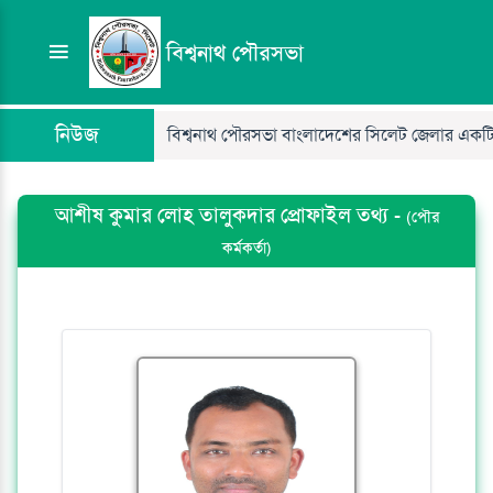
বিশ্বনাথ পৌরসভা
নিউজ
বিশ্বনাথ পৌরসভা বাংলাদেশের সিলেট জেলার একটি স্থা
আশীষ কুমার লোহ তালুকদার প্রোফাইল তথ্য -
(পৌর
কর্মকর্তা)