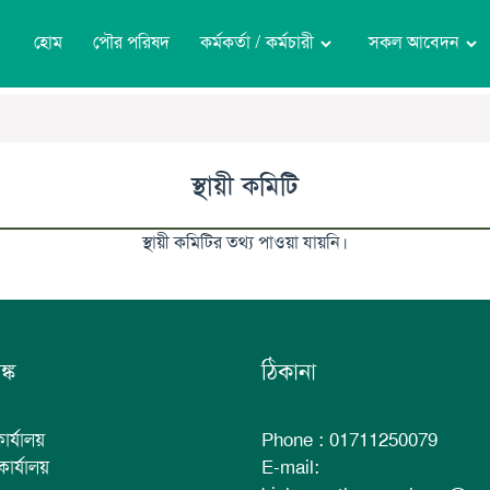
হোম
পৌর পরিষদ
কর্মকর্তা / কর্মচারী
সকল আবেদন
স্থায়ী কমিটি
স্থায়ী কমিটির তথ্য পাওয়া যায়নি।
ঙ্ক
ঠিকানা
কার্যালয়
Phone : 01711250079
 কার্যালয়
E-mail: