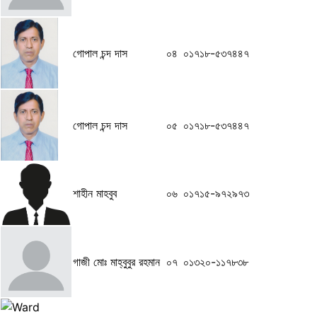
গোপাল চন্দ দাস
০৪
০১৭১৮-৫৩৭৪৪৭
গোপাল চন্দ দাস
০৫
০১৭১৮-৫৩৭৪৪৭
শাহীন মাহবুব
০৬
০১৭১৫-৯৭২৯৭৩
গাজী মোঃ মাহ্বুবুর রহমান
০৭
০১৩২০-১১৭৮৩৮