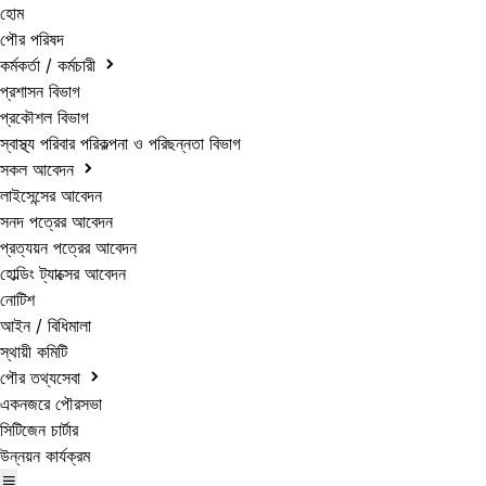
হোম
পৌর পরিষদ
কর্মকর্তা / কর্মচারী
প্রশাসন বিভাগ
প্রকৌশল বিভাগ
স্বাস্থ্য পরিবার পরিকল্পনা ও পরিছন্নতা বিভাগ
সকল আবেদন
লাইসেন্সের আবেদন
সনদ পত্রের আবেদন
প্রত্যয়ন পত্রের আবেদন
হোল্ডিং ট্যাক্সের আবেদন
নোটিশ
আইন / বিধিমালা
স্থায়ী কমিটি
পৌর তথ্যসেবা
একনজরে পৌরসভা
সিটিজেন চার্টার
উন্নয়ন কার্যক্রম